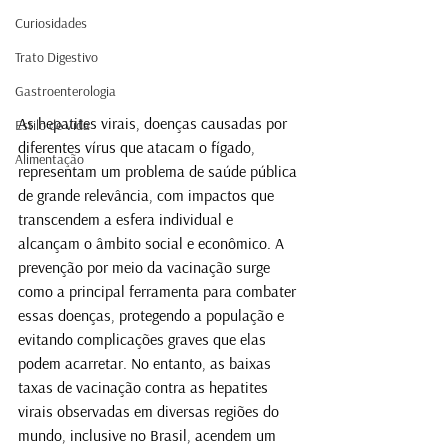
Curiosidades
Trato Digestivo
Gastroenterologia
As hepatites virais, doenças causadas por 
Estilo de Vida
diferentes vírus que atacam o fígado, 
Alimentação
representam um problema de saúde pública 
de grande relevância, com impactos que 
transcendem a esfera individual e 
alcançam o âmbito social e econômico. A 
prevenção por meio da vacinação surge 
como a principal ferramenta para combater 
essas doenças, protegendo a população e 
evitando complicações graves que elas 
podem acarretar. No entanto, as baixas 
taxas de vacinação contra as hepatites 
virais observadas em diversas regiões do 
mundo, inclusive no Brasil, acendem um 