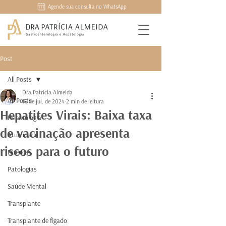
Agende sua consulta no WhatsApp
Post
All Posts
Dra Patrícia Almeida
All Posts
16 de jul. de 2024
2 min de leitura
Hepatites Virais: Baixa taxa
Hepatologia
de vacinação apresenta
Atualidade
riscos para o futuro
Doenças
Patologias
Saúde Mental
Transplante
Transplante de figado