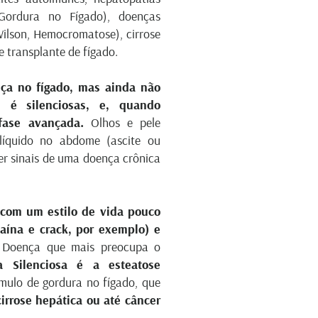
(Gordura no Fígado), doenças
ilson, Hemocromatose), cirrose
e transplante de fígado.
ça no fígado, mas ainda não
 é silenciosas, e, quando
fase avançada.
Olhos e pele
 líquido no abdome (ascite ou
er sinais de uma doença crônica
 com um estilo de vida pouco
caína e crack, por exemplo) e
 Doença que mais preocupa o
a Silenciosa é a esteatose
úmulo de gordura no fígado, que
irrose hepática ou até câncer