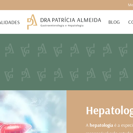
Me
BLOG
C
ALIDADES
Hepatolo
A
hepatologia
é a espec