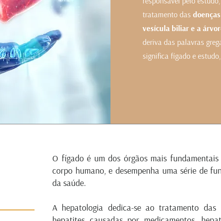
responsável pelo estudo,
tratamento das
doenças 
vesícula biliar e a árvor
deriva das palavras grega
significa fígado e estudo
AGENDAME
O fígado é um dos órgãos mais fundamentais
corpo humano, e desempenha uma série de fun
da saúde.
A hepatologia dedica-se ao tratamento das h
hepatites causadas por medicamentos, hepat