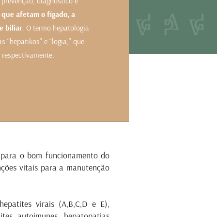
 prevenção, diagnóstico e
que afetam o fígado, a
e biliar
. O termo hepatologia
s “hepatikos” e “logia,” que
, respectivamente.
NTO
 para o bom funcionamento do
ções vitais para a manutenção
epatites virais (A,B,C,D e E),
ites autoimunes, hepatopatias