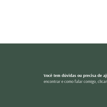
Precisa de ajud
Você tem dúvidas ou precisa de a
encontrar e como falar comigo, clica
FALE COM A DRA