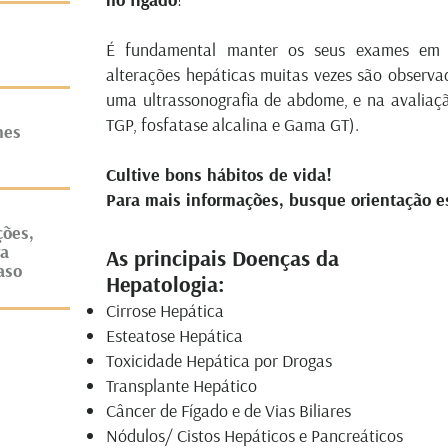
É fundamental manter os seus exames em di
alterações hepáticas muitas vezes são observ
uma ultrassonografia de abdome, e na avaliaç
TGP, fosfatase alcalina e Gama GT).⠀ ⠀
nes
Cultive bons hábitos de vida!
Para mais informações, busque orientação e
ções,
ra
As principais Doen
ças da
aso
Hepatologia:
Cirrose Hepática
Esteatose Hepática
Toxicidade Hepática por Drogas
Transplante Hepático
Câncer de Fígado e de Vias Biliares
Nódulos/ Cistos Hepáticos e Pancreáticos