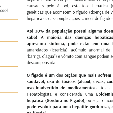
s
causadas pelo álcool, esteatose hepática 
cool
genéticas que acometem o fígado (doença de W
hepática e suas complicações, câncer de fígado 
Até 30% da população possui alguma doen
sabe! A maioria das doenças hepáticas
apresenta sintoma, pode estar em uma 
amarelados (icterícia), acúmulo anormal de
“barriga d`água”) e vômito com sangue podem s
descompensada.⠀ ⠀
O fígado é um dos órgãos que mais sofrem
saudável, uso de tóxicos (álcool, ervas, co
uso inadvertido de medicamentos.
Hoje a
Hepatologista e considerada uma
Epidemi
hepática (Gordura no Fígado)
, ou seja, o ac
pode evoluir para uma hepatite gordurosa, c
no fígado
!⠀ ⠀