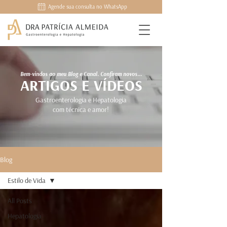
Agende sua consulta no WhatsApp
Bem-vindos ao meu Blog e Canal. Confiram novos...
ARTIGOS E VÍDEOS
Gastroenterologia e Hepatologia
com técnica e amor!
Blog
Estilo de Vida
All Posts
Hepatologia