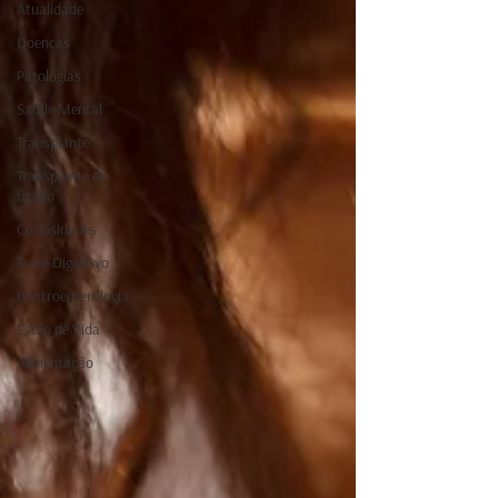
Atualidade
Doenças
Patologias
Saúde Mental
Transplante
Transplante de
figado
Curiosidades
Trato Digestivo
Gastroenterologia
Estilo de Vida
Alimentação